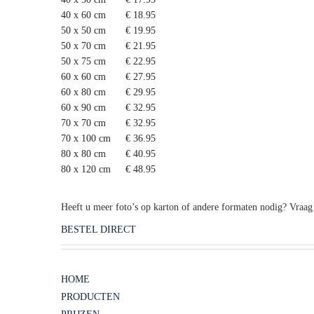
40 x 60 cm
€ 18.95
50 x 50 cm
€ 19.95
50 x 70 cm
€ 21.95
50 x 75 cm
€ 22.95
60 x 60 cm
€ 27.95
60 x 80 cm
€ 29.95
60 x 90 cm
€ 32.95
70 x 70 cm
€ 32.95
70 x 100 cm
€ 36.95
80 x 80 cm
€ 40.95
80 x 120 cm
€ 48.95
Heeft u meer foto’s op karton of andere formaten nodig? Vraag 
BESTEL DIRECT
HOME
PRODUCTEN