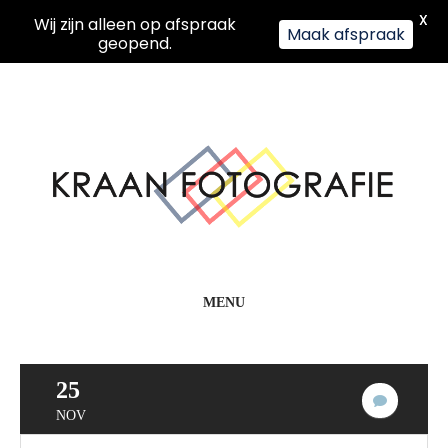
X
Wij zijn alleen op afspraak
Maak afspraak
geopend.
MENU
25
Geen
NOV
reacties