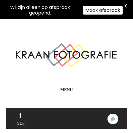
X
Wij zijn alleen op afspraak
Maak afspraak
geopend.
MENU
1
Geen
SEP
reacties