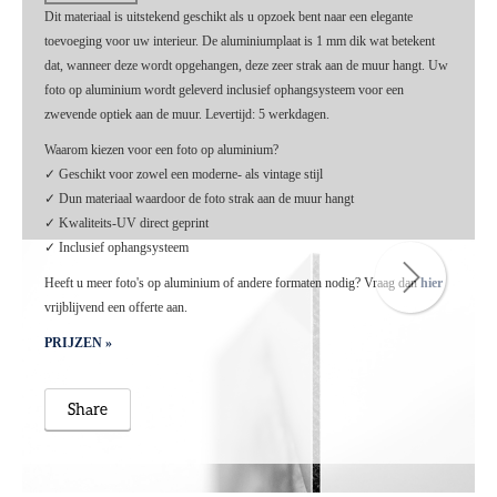
Dit materiaal is uitstekend geschikt als u opzoek bent naar een elegante
toevoeging voor uw interieur. De aluminiumplaat is 1 mm dik wat betekent
dat, wanneer deze wordt opgehangen, deze zeer strak aan de muur hangt. Uw
foto op aluminium wordt geleverd inclusief ophangsysteem voor een
zwevende optiek aan de muur. Levertijd: 5 werkdagen.
Waarom kiezen voor een foto op aluminium?
✓ Geschikt voor zowel een moderne- als vintage stijl
✓ Dun materiaal waardoor de foto strak aan de muur hangt
✓ Kwaliteits-UV direct geprint
✓ Inclusief ophangsysteem
Heeft u meer foto's op aluminium of andere formaten nodig? Vraag dan
hier
vrijblijvend een offerte aan.
HOME
PRIJZEN »
PRODUCTEN
PRIJZEN
Share
WINKEL
CONTACT
AFSPRAAK MAKEN