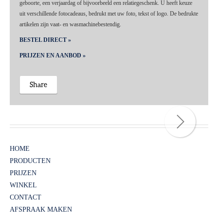
geboorte, een verjaardag of bijvoorbeeld een relatiegeschenk. U heeft keuze
uit verschillende fotocadeaus, bedrukt met uw foto, tekst of logo. De bedrukte
artikelen zijn vaat- en wasmachinebestendig.
BESTEL DIRECT »
PRIJZEN EN AANBOD »
Share
HOME
PRODUCTEN
PRIJZEN
WINKEL
CONTACT
AFSPRAAK MAKEN